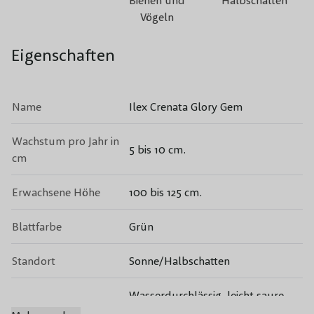
Bienen und
Halbschatten
Vögeln
Eigenschaften
Name
Ilex Crenata Glory Gem
Wachstum pro Jahr in
5 bis 10 cm.
cm
Erwachsene Höhe
100 bis 125 cm.
Blattfarbe
Grün
Standort
Sonne/Halbschatten
Wasserdurchlässig, leicht saure
Bodensorte
Böden (humusreich).