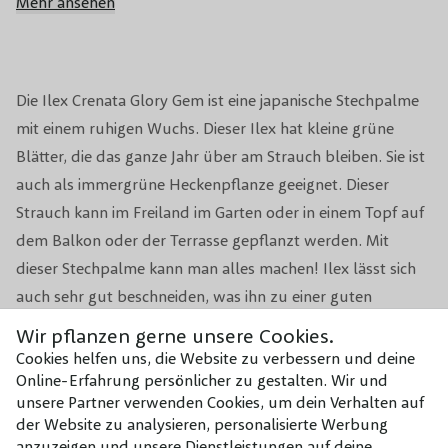
Mehr ansehen
Immergrün
Ja
Winterhärte
Gut
Die Ilex Crenata Glory Gem ist eine japanische Stechpalme
mit einem ruhigen Wuchs. Dieser Ilex hat kleine grüne
Blütezeit
Juni, Juli
Blätter, die das ganze Jahr über am Strauch bleiben. Sie ist
auch als immergrüne Heckenpflanze geeignet. Dieser
Blütenfarbe
Weiß
Strauch kann im Freiland im Garten oder in einem Topf auf
dem Balkon oder der Terrasse gepflanzt werden. Mit
Fruchttragend
Ja
dieser Stechpalme kann man alles machen! Ilex lässt sich
Biodiversität
Beliebt bei Bienen und Vögeln
auch sehr gut beschneiden, was ihn zu einer guten
Alternative für Buxus macht. Der Glory Gem ist ein
Wir pflanzen gerne unsere Cookies.
Anwendung
Für große und kleine Gärten
kugelförmiger Strauch. Diese Form ist durch zweimaliges
Cookies helfen uns, die Website zu verbessern und deine
Online-Erfahrung persönlicher zu gestalten. Wir und
Beschneiden pro Jahr leicht zu erhalten. Im Frühjahr
2x im Jahr: einmal im Juni und
unsere Partner verwenden Cookies, um dein Verhalten auf
wachsen am Ilex kleine weiße Blüten, aus denen sich dann
Beschneidungsperiode
einmal im August damit Ilex
der Website zu analysieren, personalisierte Werbung
kleine schwarze Beeren bilden. Diese Beeren sind nicht
blickdicht und gesund wirkt
anzuzeigen und unsere Dienstleistungen auf deine