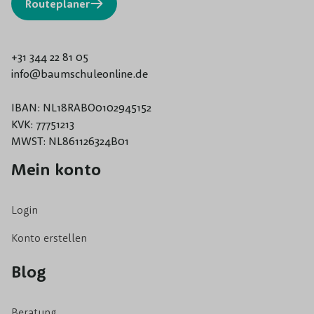
Routeplaner
+31 344 22 81 05
info@baumschuleonline.de
IBAN: NL18RABO0102945152
KVK: 77751213
MWST: NL861126324B01
Mein konto
Login
Konto erstellen
Blog
Beratung