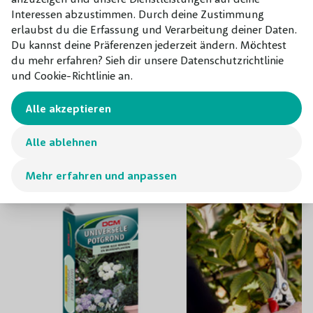
essbar. Die Glory Gem bevorzugt einen sonnigen bis
Interessen abzustimmen. Durch deine Zustimmung
Topf/Wurzelbal/kahler
erlaubst du die Erfassung und Verarbeitung deiner Daten.
halbschattigen Standort in gut durchlässigem,
Topf
Wurzel
Du kannst deine Präferenzen jederzeit ändern. Möchtest
humusreichem Boden.
du mehr erfahren? Sieh dir unsere Datenschutzrichtlinie
und Cookie-Richtlinie an.
Kombinieren mit
Alle akzeptieren
Unsere Empfehlungen für dieses
Alle ablehnen
Produkt
Mehr erfahren und anpassen