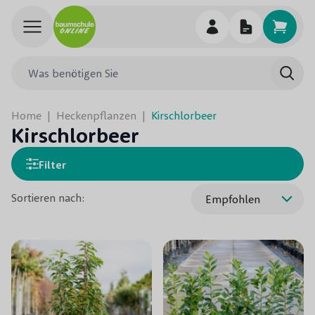
Skip to Content
Was benötigen Sie
Such
Home
|
Heckenpflanzen
|
Kirschlorbeer
Kirschlorbeer
Filter
Sortieren nach: