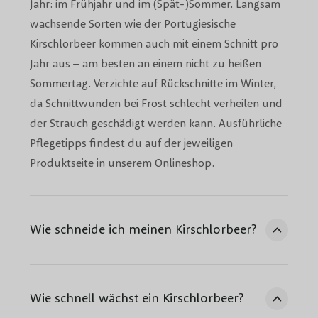
schöne, immergrüne Heckenpflanze, der im Sommer weiße
Jahr: im Frühjahr und im (Spät-)Sommer. Langsam
Blütenbüschel bildet. Kirschlorbeer Novita bringt im Mai
wachsende Sorten wie der Portugiesische
ebenfalls schöne weiße Blüten hervor und hat ein
Kirschlorbeer kommen auch mit einem Schnitt pro
besonders längliches Lorbeerblatt. Kirschlorbeer
Jahr aus – am besten an einem nicht zu heißen
Rotundofolia wächst breit, kann eine Gesamthöhe von 4
Sommertag. Verzichte auf Rückschnitte im Winter,
Metern erreichen und wird auch als Windschutz
da Schnittwunden bei Frost schlecht verheilen und
verwendet. Sie entscheiden, ob Sie kleine Heckenelemente
der Strauch geschädigt werden kann. Ausführliche
im Garten oder große Heckenelemente haben möchten.
Pflegetipps findest du auf der jeweiligen
Wählen Sie verschiedene Arten von Lorbeerkirschen um
Produktseite in unserem Onlineshop.
eine gemischte Hecke zu bilden.
Lorbeerkirsche kaufen bei Baumschuleonline.de:
Wie schneide ich meinen Kirschlorbeer?
Kaufen Sie den Kirschlorbeer einfach und schnell online bei
Baumschuleonline.de. Bei uns können Sie sicher zahlen
und schöne Heckenpflanzen auswählen. Wenn Sie sich
Wie schnell wächst ein Kirschlorbeer?
diese beliebten Heckenpflanzen erst einmal ansehen