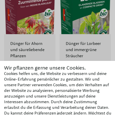
Dünger für Ahorn
Dünger für Lorbeer
und säureliebende
und immergrüne
Pflanzen
Sträucher
13,95 €
13,95 €
Wir pflanzen gerne unsere Cookies.
Cookies helfen uns, die Website zu verbessern und deine
Online-Erfahrung persönlicher zu gestalten. Wir und
unsere Partner verwenden Cookies, um dein Verhalten auf
der Website zu analysieren, personalisierte Werbung
anzuzeigen und unsere Dienstleistungen auf deine
Kirschlorbeer kaufen:
Interessen abzustimmen. Durch deine Zustimmung
erlaubst du die Erfassung und Verarbeitung deiner Daten.
Der Kirschlorbeer ist eine beliebte Heckenpflanze, der oft
Du kannst deine Präferenzen jederzeit ändern. Möchtest du