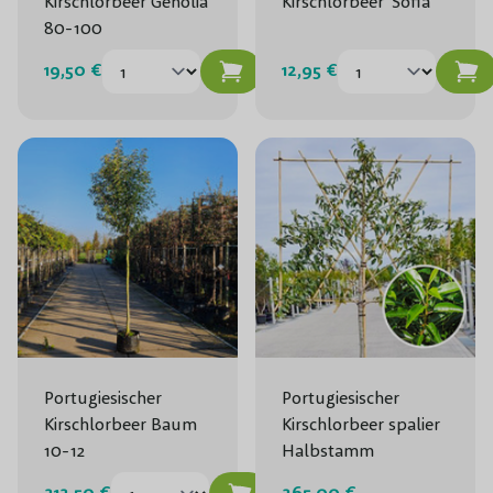
Kirschlorbeer Genolia
Kirschlorbeer 'Sofia’
80-100
19,50 €
12,95 €
Portugiesischer
Portugiesischer
Kirschlorbeer Baum
Kirschlorbeer spalier
10-12
Halbstamm
212,50 €
265,00 €