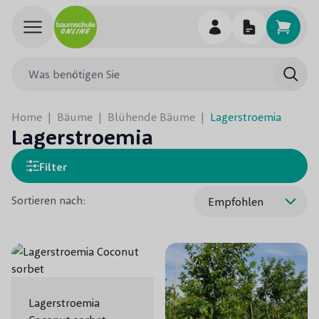
Skip to Content
Was benötigen Sie
Such
Home
|
Bäume
|
Blühende Bäume
|
Lagerstroemia
Lagerstroemia
Filter
Sortieren nach:
Lagerstroemia