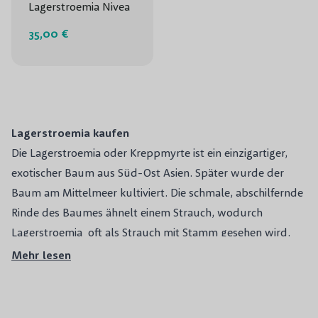
Lagerstroemia Nivea
35,00 €
Lagerstroemia kaufen
Die Lagerstroemia oder Kreppmyrte ist ein einzigartiger,
exotischer Baum aus Süd-Ost Asien. Später wurde der
Baum am Mittelmeer kultiviert. Die schmale, abschilfernde
Rinde des Baumes ähnelt einem Strauch, wodurch
Lagerstroemia oft als Strauch mit Stamm gesehen wird.
Der Strauch oder Baum kann
mehrstämmig
sein.
Mehr lesen
Mehrstämmige Bäume sind auf eine bestimmte Weise
geschnitten, damit weitere Äste oder Rinden entstehen.
Am Ende des Sommers können Sie von den hübsch