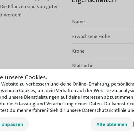
ie Pflanzen sind von guter
lt werden!
Name
Erwachsene Höhe
Krone
Blattfarbe
e unsere Cookies.
Herbstfarbe
e Website zu verbessern und deine Online-Erfahrung persönliche
wenden Cookies, um dein Verhalten auf der Website zu analysie
Immergrün
d unsere Dienstleistungen auf deine Interessen abzustimmen.
u die Erfassung und Verarbeitung deiner Daten. Du kannst dei
Blütenfarbe
test du mehr erfahren? Sieh dir unsere Datenschutzrichtlinie und
Mehr ansehen
d anpassen
Blütezeit
Alle ablehnen