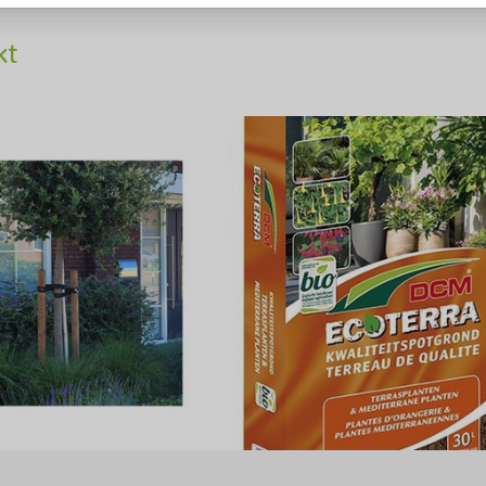
Früchte
kt
Toxizität
Beschneidungsperiode
Bodenart
Wachstumsrate
Blüteform
Windbeständigkeit
Winterhärte
Biodiversität