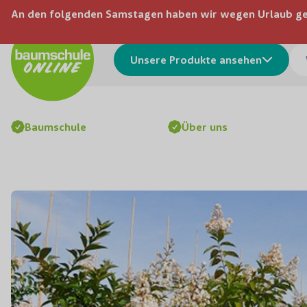
Skip to Content
An den folgenden Samstagen haben wir wegen Urlaub gesch
4.74
(81 Bewertungen)
Was
Unsere Produkte ansehen
Baumschule
Über uns