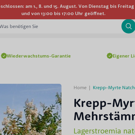
lossen: am 1., 8. und 15. August. Von Dienstag bis Freitag
Wir liefern in ganz Deutschland
und von 13:00 bis 17:00 Uhr geöffnet.
 benötigen Sie
Su
Wiederwachstums-Garantie
Eigener L
Home
|
Krepp-Myrte Natc
Krepp-Myr
Mehrstäm
Lagerstroemia nat