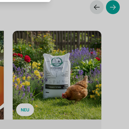
Samenkapsel
Nicht giftig für Menschen oder Tiere.
Nvt.
Geeignet für jeden Bodentyp.
Durchschnittlich
Form der Fahne
Gut
Gut
NEU
Sehr beliebt bei Schmetterlingen und Bienen.