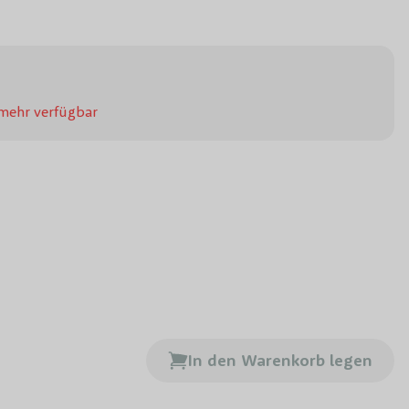
 mehr verfügbar
In den Warenkorb legen
roemia Natchez Mehrstämmig