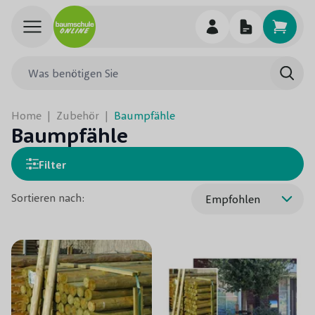
Skip to Content
Was benötigen Sie
Such
Home
|
Zubehör
|
Baumpfähle
Baumpfähle
Filter
Sortieren nach: