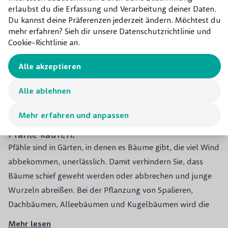
erlaubst du die Erfassung und Verarbeitung deiner Daten.
Du kannst deine Präferenzen jederzeit ändern. Möchtest du
mehr erfahren? Sieh dir unsere Datenschutzrichtlinie und
Eisenpfost
Eisensockel
Cookie-Richtlinie an.
Quickhedge
Quickhegde
45,00 €
50,00 €
Alle akzeptieren
Alle ablehnen
Mehr erfahren und anpassen
Pfähle kaufen:
Pfähle sind in Gärten, in denen es Bäume gibt, die viel Wind
abbekommen, unerlässlich. Damit verhindern Sie, dass
Bäume schief geweht werden oder abbrechen und junge
Wurzeln abreißen. Bei der Pflanzung von Spalieren,
Dachbäumen, Alleebäumen und Kugelbäumen wird die
Verwendung von Pfählen dringend empfohlen. Hartholz-
Mehr lesen