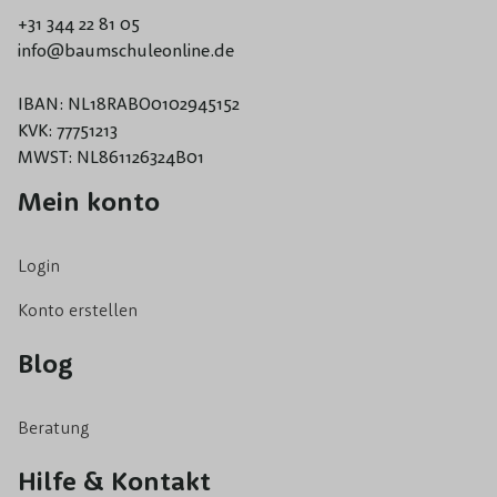
Pfosten, wie z.B. Baumpfosten, Hartholzpfosten,
+31 344 22 81 05
Metallpfosten, den Quickhedge-Pfosten und diverses
info@baumschuleonline.de
Zubehör zur Befestigung. Haben Sie vor, einen oder
mehrere schöne Bäume in Ihrem Garten zu pflanzen? Dann
IBAN: NL18RABO0102945152
wählen Sie unbedingt die Baumpfähle aus unserem
KVK: 77751213
MWST: NL861126324B01
Sortiment.
Mein konto
Login
Konto erstellen
Blog
Beratung
Hilfe & Kontakt