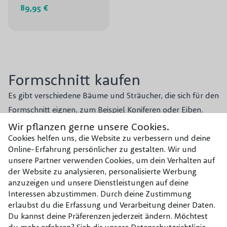
89,95 €
Formschnitt kaufen
Es gibt verschiedene Bäume und Sträucher, die sich für den
Formschnitt eignen, zum Beispiel Koniferen oder Eiben.
Beliebte Formen oder Figuren sind unter anderem
Wir pflanzen gerne unsere Cookies.
Cookies helfen uns, die Website zu verbessern und deine
Spiralen, Kugeln und Säulen. Wenn Sie den Baum oder
Online-Erfahrung persönlicher zu gestalten. Wir und
Strauch zweimal im Jahr schneiden, können Sie das ganze
unsere Partner verwenden Cookies, um dein Verhalten auf
Mehr lesen
Jahr hindurch von einer wunderschönen Konifere genießen,
der Website zu analysieren, personalisierte Werbung
die sowohl im Garten als auch auf der Terrasse oder dem
anzuzeigen und unsere Dienstleistungen auf deine
Interessen abzustimmen. Durch deine Zustimmung
Balkon ein Hingucker ist. Die Gesamthöhe des Formschnitts
erlaubst du die Erfassung und Verarbeitung deiner Daten.
ist je nach Sorte unterschiedlich. Formschnitt können solitär
Du kannst deine Präferenzen jederzeit ändern. Möchtest
im Außenraum stehen und kommen vor der Haustür auch
du mehr erfahren? Sieh dir unsere Datenschutzrichtlinie