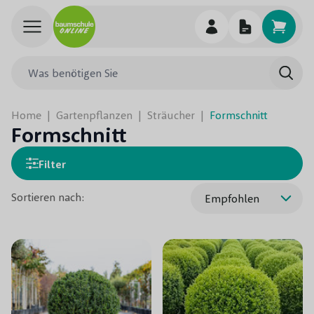
Skip to Content
Was benötigen Sie
Such
Home
|
Gartenpflanzen
|
Sträucher
|
Formschnitt
Formschnitt
Filter
Sortieren nach: