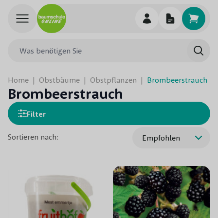
Skip to Content
Was benötigen Sie
Such
Home
|
Obstbäume
|
Obstpflanzen
|
Brombeerstrauch
Brombeerstrauch
Filter
Sortieren nach: