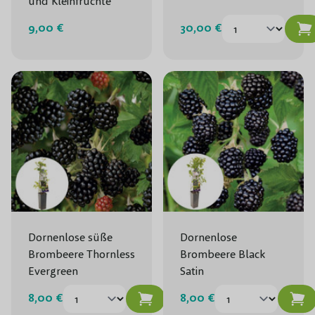
und Kleinfrüchte
9,00 €
30,00 €
Dornenlose süße
Dornenlose
Brombeere Thornless
Brombeere Black
Evergreen
Satin
8,00 €
8,00 €