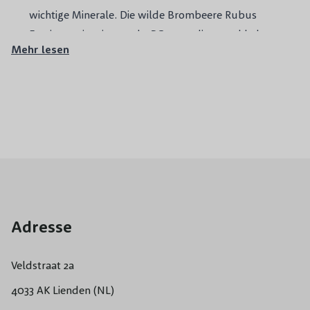
wichtige Minerale. Die wilde Brombeere Rubus
Fruticosus ist eine starke
Pflanze
, die sowohl als
Mehr lesen
Strauch als auch als Kletterpflanze gepflanzt wird.
Brombeeren sind nicht wählerisch, was den Boden
betrifft, und wachsen daher
in jedem Boden
. Bei
uns finden Sie Brombeeren mit und ohne Dornen.
Brombeeren haben, je nach Sorte,
schwarze
oder
rote Beeren
. Die reifen Beeren können im Sommer
vom Strauch gepflückt werden.
Brombeersträucher passen zu kleinen und großen
Gärten.
Adresse
Brombeerstrauch kaufen über
Baumschuleonline.de:
Veldstraat 2a
Die
schönsten Brombeeren
kaufen Sie ganz
bequem und schnell über
Baumschuleonline.de
.
4033 AK Lienden (NL)
Sie können natürlich auch einmal unsere Gärtnerei