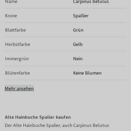
Name
Carpinus betulus
Krone
Spallier
Blattfarbe
Grün
Herbstfarbe
Gelb
Immergrün
Nein
Blütenfarbe
Keine Blumen
Blütezeit
Herbstfärbung
Mehr ansehen
Toxizität
Nicht giftig
Beschneidungsperiode
November bis Februar
Alte Hainbuche Spalier kaufen
Der Alte Hainbuche Spalier, auch Carpinus Belutus
Bodenart
Alle