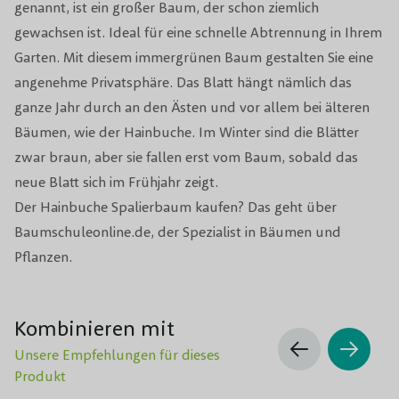
genannt, ist ein großer Baum, der schon ziemlich
gewachsen ist. Ideal für eine schnelle Abtrennung in Ihrem
Wachstumsrate
Relativ langsam
Garten. Mit diesem immergrünen Baum gestalten Sie eine
angenehme Privatsphäre. Das Blatt hängt nämlich das
Windbeständigkeit
Gut
ganze Jahr durch an den Ästen und vor allem bei älteren
Winterhärte
Gut
Bäumen, wie der Hainbuche. Im Winter sind die Blätter
zwar braun, aber sie fallen erst vom Baum, sobald das
Verwendung
Große und kleine Gärten
neue Blatt sich im Frühjahr zeigt.
Der Hainbuche Spalierbaum kaufen? Das geht über
Topf/Wurzelbal/kahler Wurzel
Topf/Wurzelbal
Baumschuleonline.de, der Spezialist in Bäumen und
Pflanzen.
Kombinieren mit
Unsere Empfehlungen für dieses
Produkt