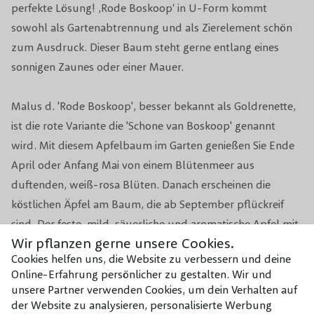
Beschneidungsperiode
Februar
perfekte Lösung! ‚Rode Boskoop‘ in U-Form kommt
sowohl als Gartenabtrennung und als Zierelement schön
Standort
Sonne/Halbschatten
zum Ausdruck. Dieser Baum steht gerne entlang eines
sonnigen Zaunes oder einer Mauer.
Winterhärte
Gut winterhart
Topf/Wurzelballen/kahle
Malus d. 'Rode Boskoop', besser bekannt als Goldrenette,
Topf
Wurzel
ist die rote Variante die 'Schone van Boskoop' genannt
wird. Mit diesem Apfelbaum im Garten genießen Sie Ende
April oder Anfang Mai von einem Blütenmeer aus
duftenden, weiß-rosa Blüten. Danach erscheinen die
köstlichen Äpfel am Baum, die ab September pflückreif
sind. Der feste, mild-säuerliche und aromatische Apfel mit
Wir pflanzen gerne unsere Cookies.
rauer Schale eignet sich ausgezeichnet für die Zubereitung
Cookies helfen uns, die Website zu verbessern und deine
von Apfelkuchen, Apfelmus und Apfeltaschen. Die orange-
Online-Erfahrung persönlicher zu gestalten. Wir und
roten Früchte mit dunkelroter Farbe verleihen sowohl dem
unsere Partner verwenden Cookies, um dein Verhalten auf
Garten als auch dem Teller Farbe! Obwohl der
der Website zu analysieren, personalisierte Werbung