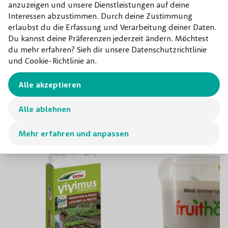
anzuzeigen und unsere Dienstleistungen auf deine
laubabwerfende 'Rode Boskoop' eine reichliche Ernte
Interessen abzustimmen. Durch deine Zustimmung
garantiert, benötigt der Apfelbaum einen Bestäuber, wie
erlaubst du die Erfassung und Verarbeitung deiner Daten.
z.B. ‚James Grieve' oder ‚Gravensteiner'. Diese Bäume sind
Du kannst deine Präferenzen jederzeit ändern. Möchtest
beide in unserer Baumschule erhältlich.
du mehr erfahren? Sieh dir unsere Datenschutzrichtlinie
und Cookie-Richtlinie an.
Alle akzeptieren
Kombinieren mit
Unsere Empfehlungen für dieses
Alle ablehnen
Produkt
Mehr erfahren und anpassen