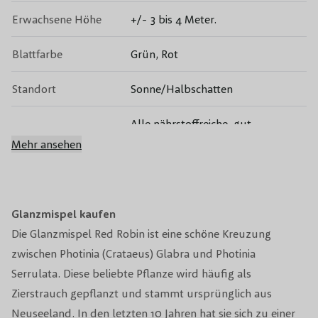
Erwachsene Höhe
+/- 3 bis 4 Meter.
Blattfarbe
Grün, Rot
Standort
Sonne/Halbschatten
Alle nährstoffreiche, gut
Bodensorte
durchlässige Böden
Mehr ansehen
Immergrün
Ja
Winterhärte
Gut
Glanzmispel kaufen
Die Glanzmispel Red Robin ist eine schöne Kreuzung
Blütezeit
Mai, Juni
zwischen Photinia (Crataeus) Glabra und Photinia
Serrulata. Diese beliebte Pflanze wird häufig als
Blütenfarbe
Weiß
Zierstrauch gepflanzt und stammt ursprünglich aus
Neuseeland. In den letzten 10 Jahren hat sie sich zu einer
Fruchttragend
Nein