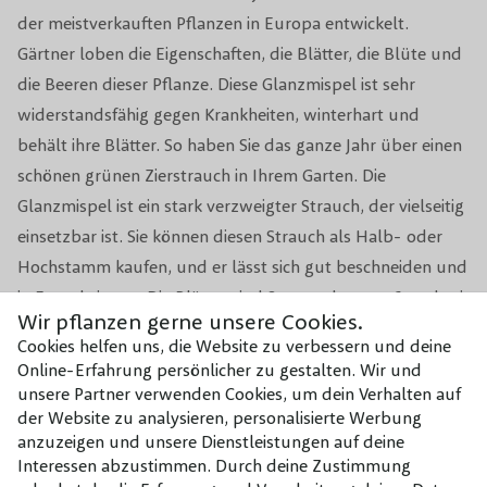
der meistverkauften Pflanzen in Europa entwickelt.
Biodiversität
Beliebt bei Bienen und Vögeln
Gärtner loben die Eigenschaften, die Blätter, die Blüte und
die Beeren dieser Pflanze. Diese Glanzmispel ist sehr
Anwendung
Für große und kleine Gärten
widerstandsfähig gegen Krankheiten, winterhart und
behält ihre Blätter. So haben Sie das ganze Jahr über einen
2x im Jahr, zwischen Mai und
schönen grünen Zierstrauch in Ihrem Garten. Die
Beschneidungsperiode
September, damit die Hecke
Glanzmispel ist ein stark verzweigter Strauch, der vielseitig
blickdicht und modern wirkt
einsetzbar ist. Sie können diesen Strauch als Halb- oder
Topf/Wurzelbal/kahler
Hochstamm kaufen, und er lässt sich gut beschneiden und
Topf
Wurzel
in Form bringen. Die Blätter sind 8-12 cm lang, 4-6 cm breit
Wir pflanzen gerne unsere Cookies.
und wenn sie jung sind, tiefrot. Später färben sich die alten
Cookies helfen uns, die Website zu verbessern und deine
Blätter grün, wodurch ein sehr attraktiver Kontrast von
Online-Erfahrung persönlicher zu gestalten. Wir und
Rot- und Grüntönen entsteht. Sie blüht im Mai mit
unsere Partner verwenden Cookies, um dein Verhalten auf
der Website zu analysieren, personalisierte Werbung
schönen weißen Blüten. Die Glanzmispel gedeiht in allen
anzuzeigen und unsere Dienstleistungen auf deine
Bodenarten und kann sowohl im Garten als auch im Topf
Interessen abzustimmen. Durch deine Zustimmung
gepflanzt werden.