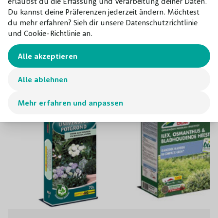
erlaubst du die Erfassung und Verarbeitung deiner Daten.
Du kannst deine Präferenzen jederzeit ändern. Möchtest
du mehr erfahren? Sieh dir unsere Datenschutzrichtlinie
und Cookie-Richtlinie an.
Kombinieren mit
Unsere Empfehlungen für dieses
Alle akzeptieren
Produkt
Alle ablehnen
Mehr erfahren und anpassen