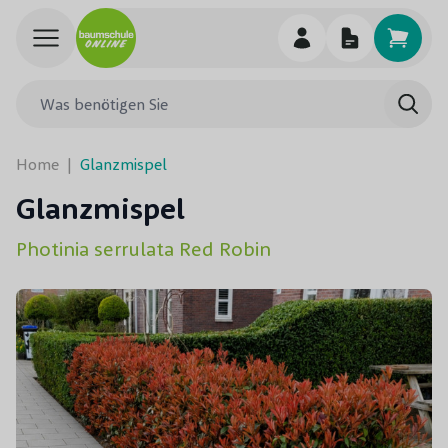
Skip to Content
Was benötigen Sie
Such
Home
|
Glanzmispel
Glanzmispel
Photinia serrulata Red Robin