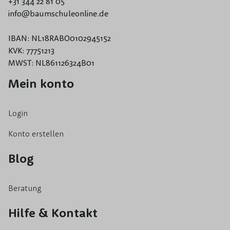
+31 344 22 81 05
info@baumschuleonline.de
IBAN: NL18RABO0102945152
KVK: 77751213
MWST: NL861126324B01
Mein konto
Login
Konto erstellen
Blog
Beratung
Hilfe & Kontakt