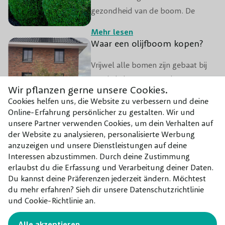
en andere nuttige insecten aan.
gezondheid van de boom. De
gewenste vorm geldt helemaal
Mehr lesen
voor bolbomen met een strakke,
Waar een olijfboom kopen?
ronde kroon. Heb je thuis een
Vrijwel alle bomen zijn gebaat bij
bolboom staan en ben je benieuwd
snoei als het gaat om de vorm en
hoe je deze mooi in model houdt?
Wir pflanzen gerne unsere Cookies.
gezondheid van de boom. De
Lees dan snel verder!
Cookies helfen uns, die Website zu verbessern und deine
gewenste vorm geldt helemaal
Online-Erfahrung persönlicher zu gestalten. Wir und
Mehr lesen
voor bolbomen met een strakke,
unsere Partner verwenden Cookies, um dein Verhalten auf
der Website zu analysieren, personalisierte Werbung
ronde kroon. Heb je thuis een
anzuzeigen und unsere Dienstleistungen auf deine
bolboom staan en ben je benieuwd
Interessen abzustimmen. Durch deine Zustimmung
hoe je deze mooi in model houdt?
erlaubst du die Erfassung und Verarbeitung deiner Daten.
Lees dan snel verder!
Du kannst deine Präferenzen jederzeit ändern. Möchtest
du mehr erfahren? Sieh dir unsere Datenschutzrichtlinie
und Cookie-Richtlinie an.
Alle akzeptieren