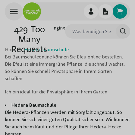
Skip to Content
429 Too
Was benötigen Sie
nginx
Such
Many
Requests
Home
|
Hedera-baumschule
Bei Baumschuleonline können Sie Efeu online bestellen.
Die Efeu ist eine immergrüne Pflanze, die schnell wächst.
So können Sie schnell Privatsphäre in Ihrem Garten
schaffen.
Ich bin ideal für die Privatsphäre in Ihrem Garten.
Hedera Baumschule
Die Hedera-Pflanzen werden mit Sorgfalt angebaut. So
können Sie sich einer guten Qualität sicher sein. Wir können
Sie auch beim Kauf und der Pflege Ihrer Hedera-Hecke
beraten..