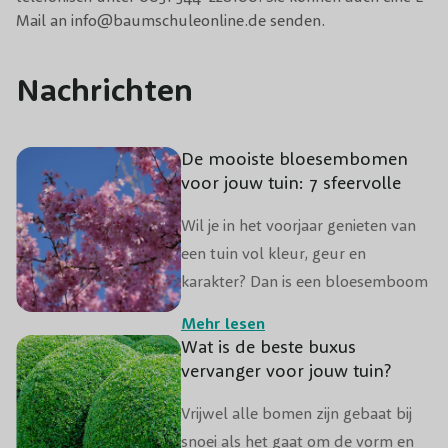
Mail an info@baumschuleonline.de senden.
Nachrichten
De mooiste bloesembomen
voor jouw tuin: 7 sfeervolle
blikvangers
Wil je in het voorjaar genieten van
een tuin vol kleur, geur en
karakter? Dan is een bloesemboom
een uitstekende keuze.
Mehr lesen
Bloesembomen zorgen ieder jaar
Wat is de beste buxus
opnieuw voor een spectaculair
vervanger voor jouw tuin?
schouwspel van bloemen en
Vrijwel alle bomen zijn gebaat bij
trekken bovendien bijen, vlinders
snoei als het gaat om de vorm en