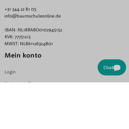
+31 344 22 81 05
info@baumschuleonline.de
IBAN: NL18RABO0102945152
KVK: 77751213
MWST: NL861126324B01
Mein konto
Chat
Login
Konto erstellen
Blog
Beratung
Hilfe & Kontakt