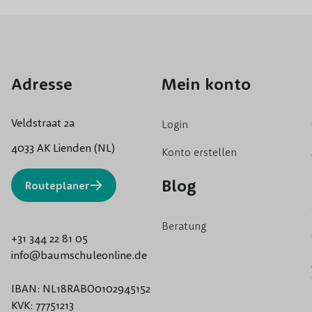
Adresse
Mein konto
Veldstraat 2a
Login
4033 AK Lienden (NL)
Konto erstellen
Blog
Routeplaner
Beratung
+31 344 22 81 05
info@baumschuleonline.de
IBAN: NL18RABO0102945152
KVK: 77751213