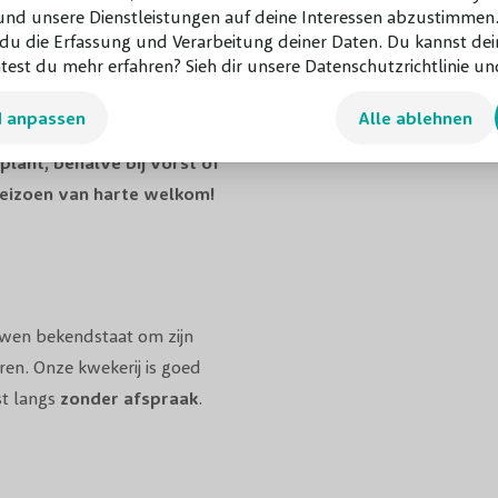
d unsere Dienstleistungen auf deine Interessen abzustimmen.
ken op basis van jouw tuin,
u die Erfassung und Verarbeitung deiner Daten. Du kannst dei
 volle zon, de juiste
test du mehr erfahren? Sieh dir unsere Datenschutzrichtlinie und
 je precies wat je wilt weten.
d anpassen
Alle ablehnen
plant, behalve bij vorst of
tseizoen van harte welkom!
uwen bekendstaat om zijn
ren. Onze kwekerij is goed
st langs
zonder afspraak
.