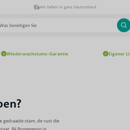
Wir liefern in ganz Deutschland
 benötigen Sie
Su
Wiederwachstums-Garantie
Eigener L
pen?
de gedraaide stam, de rust die
 staat. Bij Bomenenzo in