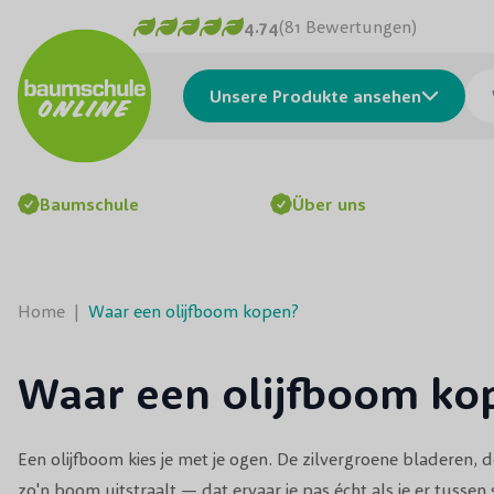
Skip to Content
4.74
(81 Bewertungen)
Was
Unsere Produkte ansehen
Baumschule
Über uns
Home
|
Waar een olijfboom kopen?
Waar een olijfboom ko
Een olijfboom kies je met je ogen. De zilvergroene bladeren, 
zo'n boom uitstraalt — dat ervaar je pas écht als je er tussen