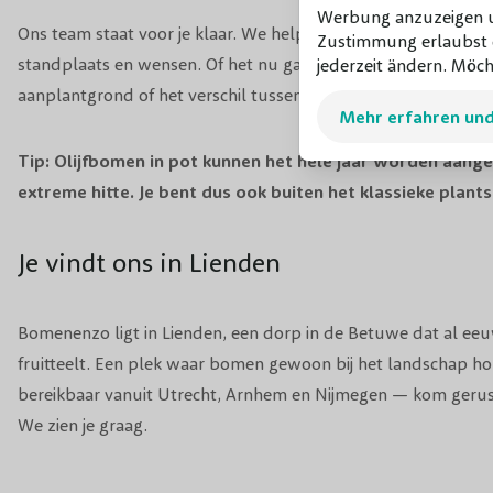
Werbung anzuzeigen un
Ons team staat voor je klaar. We helpen je de juiste keuze ma
Zustimmung erlaubst d
standplaats en wensen. Of het nu gaat om de ideale plek in de
jederzeit ändern. Möch
aanplantgrond of het verschil tussen de maten — wij vertellen
Mehr erfahren un
Tip: Olijfbomen in pot kunnen het hele jaar worden aange
extreme hitte. Je bent dus ook buiten het klassieke plan
Je vindt ons in Lienden
Bomenenzo ligt in Lienden, een dorp in de Betuwe dat al ee
fruitteelt. Een plek waar bomen gewoon bij het landschap ho
bereikbaar vanuit Utrecht, Arnhem en Nijmegen — kom geru
We zien je graag.