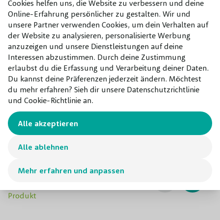
Cookies helfen uns, die Website zu verbessern und deine
hoch werden. Sie können die Größe des Baumes bis zu
Online-Erfahrung persönlicher zu gestalten. Wir und
Verwendung
Wei, großer Garten
einem gewissen Grad bestimmen, indem Sie die Weide ab
unsere Partner verwenden Cookies, um dein Verhalten auf
und zu zurückschneiden. Die Trauerweide wächst
der Website zu analysieren, personalisierte Werbung
Topf/Wurzelbal/kahler
Topf/Wurzelbal
anzuzeigen und unsere Dienstleistungen auf deine
problemlos und kann sehr alt werden. Die Trauerweide
Wurzel
Interessen abzustimmen. Durch deine Zustimmung
steht gerne in der Sonne oder im Halbschatten und
erlaubst du die Erfassung und Verarbeitung deiner Daten.
braucht etwas Platz um sich herum. Die Trauerweide fühlt
Du kannst deine Präferenzen jederzeit ändern. Möchtest
sich in jedem Boden zu Hause. Die Hängeweide ist nicht
du mehr erfahren? Sieh dir unsere Datenschutzrichtlinie
und Cookie-Richtlinie an.
immergrün, aber sie ist winterhart. Neben der Trauerweide
finden Sie in unserer Baumschule auch die Kopfweide, die
Alle akzeptieren
Ölweide oder die schöne Harlekinweide.
Alle ablehnen
Kombinieren mit
Mehr erfahren und anpassen
Unsere Empfehlungen für dieses
Produkt