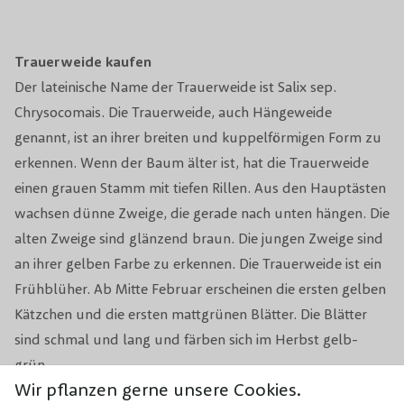
Blütezeit
April
Toxizität
Nicht giftig für Mensch und Tier.
Trauerweide kaufen
Der lateinische Name der Trauerweide ist Salix sep.
Alle 3/4 Jahre von November
Chrysocomais. Die Trauerweide, auch Hängeweide
Beschneidungsperiode
bis März
genannt, ist an ihrer breiten und kuppelförmigen Form zu
erkennen. Wenn der Baum älter ist, hat die Trauerweide
Bodenart
Alle Bodenarten
einen grauen Stamm mit tiefen Rillen. Aus den Hauptästen
Wachstumsrate
Schnell wachsend
wachsen dünne Zweige, die gerade nach unten hängen. Die
alten Zweige sind glänzend braun. Die jungen Zweige sind
Blüteform
Katzen
an ihrer gelben Farbe zu erkennen. Die Trauerweide ist ein
Frühblüher. Ab Mitte Februar erscheinen die ersten gelben
Windbeständigkeit
Gut
Kätzchen und die ersten mattgrünen Blätter. Die Blätter
sind schmal und lang und färben sich im Herbst gelb-
Winterhärte
Sehr winterhart
grün.
Wir pflanzen gerne unsere Cookies.
Biodiversität
Bienenstock für Bienen
Eine ausgewachsene Trauerweide kann bis zu 20 Meter