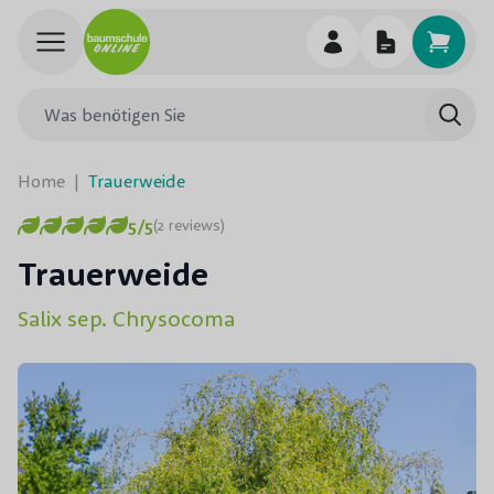
Skip to Content
Was benötigen Sie
Such
Home
|
Trauerweide
5/5
(2 reviews)
Trauerweide
Salix sep. Chrysocoma