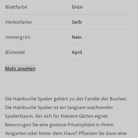
Blattfarbe
Grün
Herbstfarbe
Gelb
Immergrün
Nein
Blütezeit
April
Toxizität
Nicht giftig
Mehr ansehen
Beschneidungsperiode
November bis Februar
Geeignet für alle
Die Hainbuche Spalier gehört zu der Familie der Buchen.
Bodenart
Bodenarten
Die Hainbuche Spalier ist ein langsam wachsender
Spalierbaum, der sich für kleinere Gärten eignet.
Wachstumsrate
Relativ langsam
Bevorzugen Sie eine gewisse Privatsphäre in Ihrem
Vorgarten oder hinter dem Haus? Pflanzen Sie dann eine
Windbeständigkeit
Gut