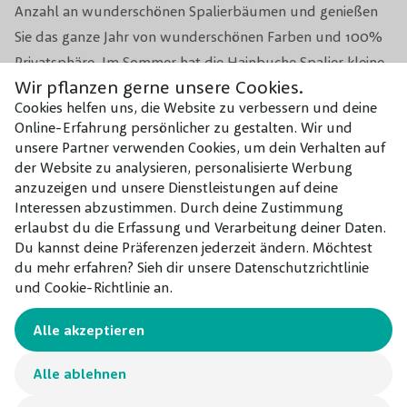
Anzahl an wunderschönen Spalierbäumen und genießen
Winterhärte
Gut
Sie das ganze Jahr von wunderschönen Farben und 100%
Privatsphäre. Im Sommer hat die Hainbuche Spalier kleine,
Verwendung
Große und kleine Gärten
Wir pflanzen gerne unsere Cookies.
hellgrüne, faltige Blätter. Im Winter färbt sich das Blatt der
Cookies helfen uns, die Website zu verbessern und deine
Hainbuche braun. Dieser Spalierbaum ist fast immergrün,
Topf/Wurzelbal/kahler
Online-Erfahrung persönlicher zu gestalten. Wir und
Topf/Wurzelbal
je älter der Baum umso besser behält er im Winter sein
Wurzel
unsere Partner verwenden Cookies, um dein Verhalten auf
Blatt. Wenn die neuen Blätter heranwachsen, werden die
der Website zu analysieren, personalisierte Werbung
anzuzeigen und unsere Dienstleistungen auf deine
alten Blätter des Spalierbaumes abfallen.
Interessen abzustimmen. Durch deine Zustimmung
erlaubst du die Erfassung und Verarbeitung deiner Daten.
Die beliebteste und best-verkaufte Spalier-Hainbuche
Du kannst deine Präferenzen jederzeit ändern. Möchtest
unserer Baumschule hat eine Abmessung (Stammumfang)
du mehr erfahren? Sieh dir unsere Datenschutzrichtlinie
und Cookie-Richtlinie an.
von 10-12 Zentimeter und eine Stammhöhe von 180
Zentimeter. Wählen Sie sofort Ihr Exemplar aus und
Alle akzeptieren
genießen Sie den Anblick!
Alle ablehnen
Bei uns können Sie die Hainbuche Spalier online kaufen. Sie