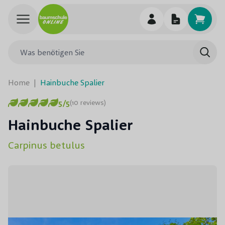
Skip to Content
Was benötigen Sie
Such
Home
|
Hainbuche Spalier
5/5
(10 reviews)
Hainbuche Spalier
Carpinus betulus