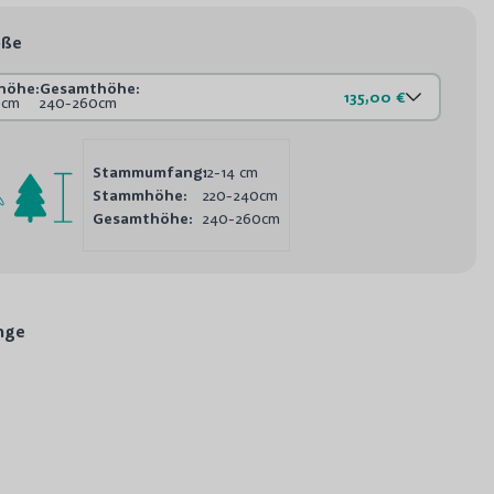
öße
höhe:
Gesamthöhe:
135,00 €
0cm
240-260cm
Stammumfang:
12-14 cm
Stammhöhe:
220-240cm
Gesamthöhe:
240-260cm
nge