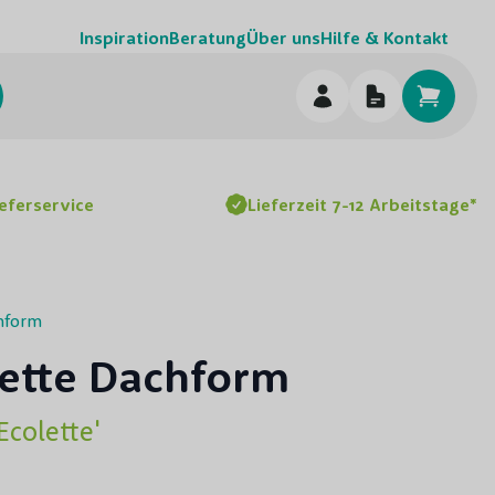
Inspiration
Beratung
Über uns
Hilfe & Kontakt
chen
ieferservice
Lieferzeit 7-12 Arbeitstage*
hform
ette Dachform
Ecolette'