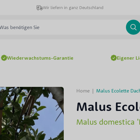
Wir liefern in ganz Deutschland
 benötigen Sie
Su
Wiederwachstums-Garantie
Eigener L
Home
|
Malus Ecolette Dac
Malus Ecol
Malus domestica '