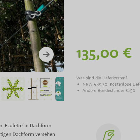
135,00 €
Apfe
Was sind die Lieferkosten?
NRW €49,50, Kostenlose Lie
Andere Bundesländer €250
 ‚Ecolette‘ in Dachform
artigen Dachform versehen