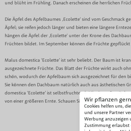
und blüht im Frühling. Danach erscheinen die herrlichen Fr
Die Äpfel des Apfelbaumes ‚Ecolette‘ sind vom Geschmack ge
Äpfel; sie reifen jedoch länger und bieten eine längere Ernt
hängen die Äpfel der ‚Ecolette‘ unter der Krone des Dachbau
Früchten bildet. Im September können die Früchte gepflückt
Malus domestica ‘Ecolette’ ist sehr beliebt. Der Baum ist kran
ausgezeichnete Früchte. Das Blatt der Früchte wirkt auch oh
schön, wodurch der Apfelbaum sich ausgezeichnet für den bi
Sie können den Dachbaum natürlich auch aus ästhetischen G
domestica ‘Ecolette’ ist selbstfruchtend. Mit einem Bestäuber 
Wir pflanzen gern
von einer größeren Ernte. Schauen Sie sich die Liste mit Best
Cookies helfen uns, di
und unsere Partner ver
Werbung anzuzeigen un
Zustimmung erlaubst d