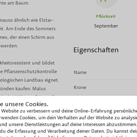
üchte am Baum.
Pflückzeit
nauso ähnlich wie Elstar-
September
ezeit. Am Ende des Sommers
mes, der einen Schirm aus
 werden.
Eigenschaften
kheitsresistent und bildet
ne Pflanzenschutzkontrolle
Name
ologischen Landbau eignet.
Krone
ründen kaufen. Malus
in der Nähe profitieren Sie
Blattfarbe
e unsere Cookies.
äubern einmal an.
e Website zu verbessern und deine Online-Erfahrung persönliche
Immergrün
wenden Cookies, um dein Verhalten auf der Website zu analysie
d unsere Dienstleistungen auf deine Interessen abzustimmen.
u die Erfassung und Verarbeitung deiner Daten. Du kannst dei
Toxizität