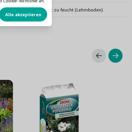
 Cookie-Richtlinie an.
Alle – nicht zu feucht (Lehmboden)
Alle akzeptieren
Durchschnittlich
Gut
Bienen und Schmetterlinge
Große und kleine Gärten
Tafelapfel
September
Süß/Sauer
2 Wochen