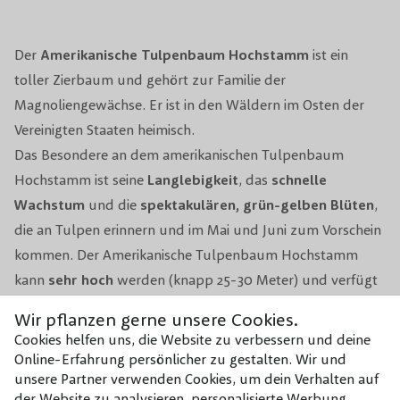
Früchte
Tulpenblüten
Toxizität
Nicht Giftig
Der
Amerikanische Tulpenbaum Hochstamm
ist ein
toller Zierbaum und gehört zur Familie der
Beschneidungsperiode
Im Frühjahr
Magnoliengewächse. Er ist in den Wäldern im Osten der
Vereinigten Staaten heimisch.
Bodenart
Alle Bodenarten
Das Besondere an dem amerikanischen Tulpenbaum
Hochstamm ist seine
Langlebigkeit
, das
schnelle
Windbeständigkeit
Gut
Wachstum
und die
spektakulären, grün-gelben Blüten
,
Winterhärte
Sehr Winterhart
die an Tulpen erinnern und im Mai und Juni zum Vorschein
kommen. Der Amerikanische Tulpenbaum Hochstamm
Verwendung
Große und kleine Gärten
kann
sehr hoch
werden (knapp 25-30 Meter) und verfügt
über eine malerische,
pyramidenartige Krone
. Er gehört
Topf/Wurzelbal/kahler Wurzel
Topf/Wurzelbal
Wir pflanzen gerne unsere Cookies.
zu den
am schnellsten wachsenden Bäumen
, mit einem
Cookies helfen uns, die Website zu verbessern und deine
Zuwachs von circa 30 bis 60 cm pro Jahr (unter idealen
Online-Erfahrung persönlicher zu gestalten. Wir und
unsere Partner verwenden Cookies, um dein Verhalten auf
Bedingungen). Auch die
außergewöhnlichen Blätter
des
der Website zu analysieren, personalisierte Werbung