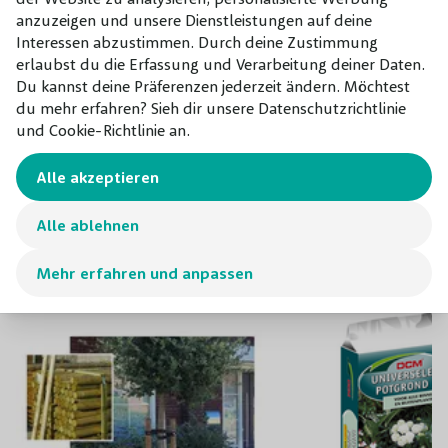
Amerikanischen Tulpenbaumes Hochstamm, die wie eine
anzuzeigen und unsere Dienstleistungen auf deine
Violine aussehen, sind eine tolle Bereicherung. Freuen Sie
Interessen abzustimmen. Durch deine Zustimmung
sich einmal über die
leuchtend grünen Blätter
im
erlaubst du die Erfassung und Verarbeitung deiner Daten.
Du kannst deine Präferenzen jederzeit ändern. Möchtest
Frühling
, einen angenehmen
Schatten im Sommer
und
du mehr erfahren? Sieh dir unsere Datenschutzrichtlinie
gelb-orangenes Laub im Herbst
!
und Cookie-Richtlinie an.
Alle akzeptieren
Kombinieren mit
Alle ablehnen
Unsere Empfehlungen für dieses
Produkt
Mehr erfahren und anpassen