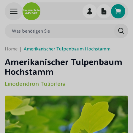
Skip to Content
Was benötigen Sie
Such
Home
|
Amerikanischer Tulpenbaum Hochstamm
Amerikanischer Tulpenbaum
Hochstamm
Liriodendron Tulipifera