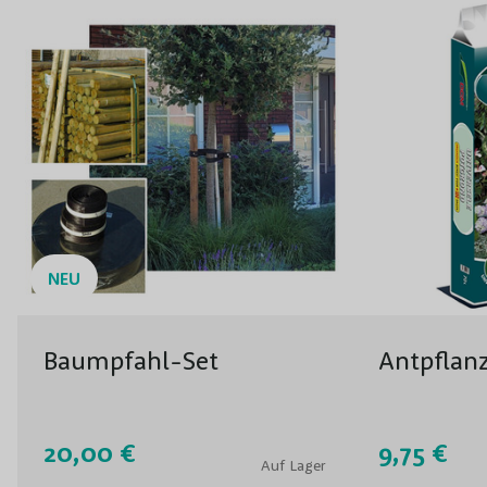
NEU
Baumpfahl-Set
Antpflan
20,00 €
9,75 €
Auf Lager