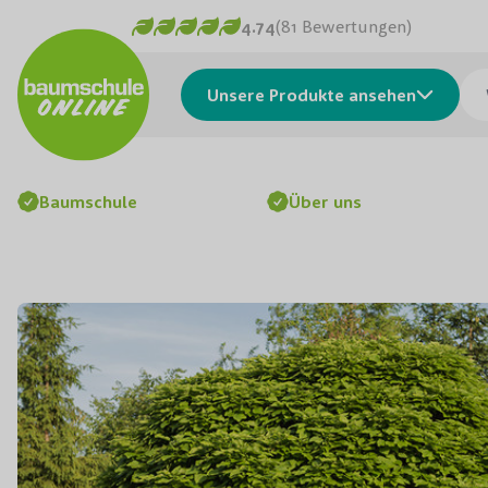
Skip to Content
4.74
(81 Bewertungen)
Was
Unsere Produkte ansehen
Baumschule
Über uns