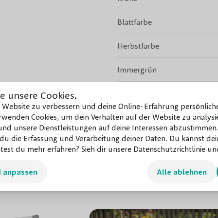
Blattfarbe
Herbstfarbe
Immergrün
Toxizität
e unsere Cookies.
e Website zu verbessern und deine Online-Erfahrung persönliche
wenden Cookies, um dein Verhalten auf der Website zu analysie
Beschneidungsperiode
Mehr ansehen
d unsere Dienstleistungen auf deine Interessen abzustimmen.
u die Erfassung und Verarbeitung deiner Daten. Du kannst dei
Bodenart
test du mehr erfahren? Sieh dir unsere Datenschutzrichtlinie und
Winterhärte
d anpassen
Alle ablehnen
kt
Verwendung
Topf/Wurzelbal/kahler Wurz