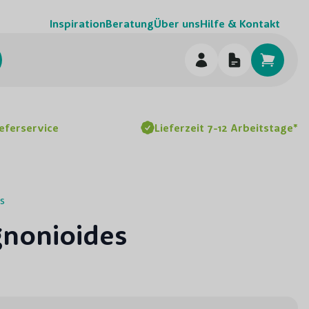
Inspiration
Beratung
Über uns
Hilfe & Kontakt
chen
ieferservice
Lieferzeit 7-12 Arbeitstage*
s
gnonioides