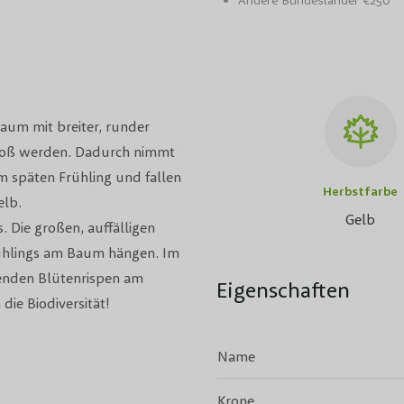
Andere Bundesländer €250
aum mit breiter, runder
roß werden. Dadurch nimmt
im späten Frühling und fallen
Herbstfarbe
elb.
Gelb
. Die großen, auffälligen
rühlings am Baum hängen. Im
senden Blütenrispen am
Eigenschaften
ie Biodiversität!
Name
Krone