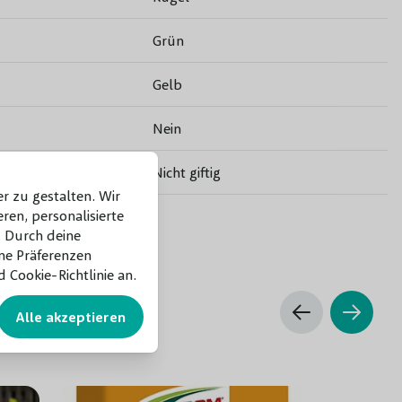
Grün
Gelb
Nein
Nicht giftig
r zu gestalten. Wir
ren, personalisierte
Frühjahr
 Durch deine
ne Präferenzen
Alle Bodenarten
 Cookie-Richtlinie an.
Gut
Alle akzeptieren
Große und kleine Gärten
el
Topf/Wurzelbal