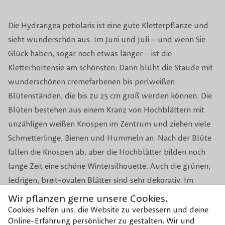
Bienen, Schmetterlinge und
Die Hydrangea petiolaris ist eine gute Kletterpflanze und
Biodiversität
Hummeln
sieht wunderschön aus. Im Juni und Juli – und wenn Sie
Glück haben, sogar noch etwas länger – ist die
Frühling oder Sommer nach der
Beschneidungsperiode
Kletterhortensie am schönsten: Dann blüht die Staude mit
Blüte
wunderschönen cremefarbenen bis perlweißen
Blütenständen, die bis zu 25 cm groß werden können. Die
Containergröße
35 x 35 cm (BxH)
Blüten bestehen aus einem Kranz von Hochblättern mit
Tropfbewässerungsschlauch wird
unzähligen weißen Knospen im Zentrum und ziehen viele
Eigenschaften
mitgeliefert
Schmetterlinge, Bienen und Hummeln an. Nach der Blüte
fallen die Knospen ab, aber die Hochblätter bilden noch
Breite
100cm
lange Zeit eine schöne Wintersilhouette. Auch die grünen,
ledrigen, breit-ovalen Blätter sind sehr dekorativ. Im
Höhe
180 cm
Winter verliert die Kletterhortensie ihre Blätter, um im
Wir pflanzen gerne unsere Cookies.
Frühjahr wieder auszutreiben. Durch die vertrockneten
Cookies helfen uns, die Website zu verbessern und deine
Online-Erfahrung persönlicher zu gestalten. Wir und
Hochblätter und abblätternden Zweige ist diese