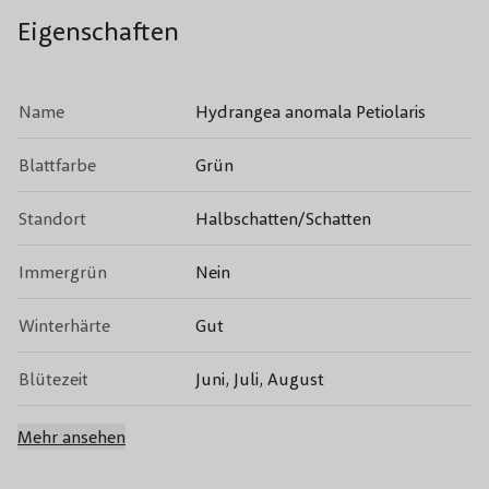
Eigenschaften
Name
Hydrangea anomala Petiolaris
Blattfarbe
Grün
Standort
Halbschatten/Schatten
Immergrün
Nein
Winterhärte
Gut
Blütezeit
Juni, Juli, August
Blütenfarbe
Weiß
Mehr ansehen
Fruchttragend
Nein