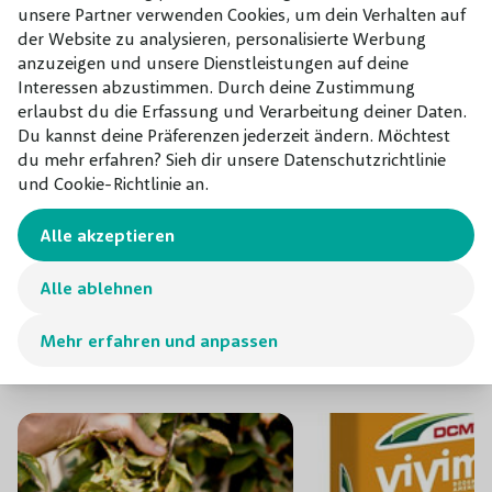
unsere Partner verwenden Cookies, um dein Verhalten auf
laubabwerfende Kletterpflanze auch im Winter noch sehr
der Website zu analysieren, personalisierte Werbung
attraktiv.
anzuzeigen und unsere Dienstleistungen auf deine
Interessen abzustimmen. Durch deine Zustimmung
erlaubst du die Erfassung und Verarbeitung deiner Daten.
Neben ihrem schönen Aussehen ist die winterharte
Du kannst deine Präferenzen jederzeit ändern. Möchtest
Hydrangea petiolaris pflegeleicht und anspruchslos,
du mehr erfahren? Sieh dir unsere Datenschutzrichtlinie
solange Sie ihr einen Standort im (Halb-)Schatten und
und Cookie-Richtlinie an.
feuchten, aber gut durchlässigen Boden bieten.
Alle akzeptieren
Alle ablehnen
Kombinieren mit
Unsere Empfehlungen für dieses
Mehr erfahren und anpassen
Produkt