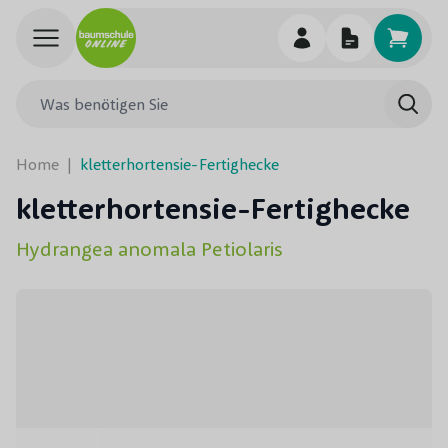
Skip to Content
Was benötigen Sie
Such
Home
|
kletterhortensie-Fertighecke
kletterhortensie-Fertighecke
Hydrangea anomala Petiolaris