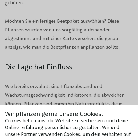
gehören.
Möchten Sie ein fertiges Beetpaket auswählen? Diese
Pflanzen wurden von uns sorgfältig aufeinander
abgestimmt und mit einer Karte versehen, die genau
anzeigt, wie man die Beetpflanzen anpflanzen sollte.
Die Lage hat Einfluss
Wie bereits erwähnt, sind Pflanzabstand und
Wachstumsgeschwindigkeit Indikatoren, die abweichen
können. Pflanzen sind immerhin Naturprodukte, die je
nach Lage anders wachsen werden. Faktoren wie Sonne,
Wir pflanzen gerne unsere Cookies.
Cookies helfen uns, die Website zu verbessern und deine
Wassergabe, Wind und die Bodenqualität bestimmen, wie
Online-Erfahrung persönlicher zu gestalten. Wir und
schnell die Pflanze wächst und wie hoch sie wird. Bitte
unsere Partner verwenden Cookies, um dein Verhalten auf
achten Sie auf die Präferenzen Ihrer ausgewählten