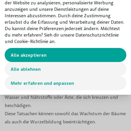
der Website zu analysieren, personalisierte Werbung
Pflanzen.
anzuzeigen und unsere Dienstleistungen auf deine
Interessen abzustimmen. Durch deine Zustimmung
erlaubst du die Erfassung und Verarbeitung deiner Daten.
Den Abstand zwischen Bäumen
Du kannst deine Präferenzen jederzeit ändern. Möchtest
du mehr erfahren? Sieh dir unsere Datenschutzrichtlinie
bestimmen
und Cookie-Richtlinie an.
Alle akzeptieren
Bei Bäumen ist der Abstand zum anderen Baum genauso
wichtig, wie bei Pflanzen. Bäume können zwar dicht
Alle ablehnen
aufeinander gepflanzt werden, aber dürfen einander nicht
im Weg stehen. Hierdurch entstehen Schwierigkeiten, wie
Mehr erfahren und anpassen
einen Mangel an Sonnenlicht, Konkurrenz hinsichtlich
Wasser und Nährstoffe oder Äste, die sich kreuzen und
beschädigen.
Diese Tatsachen können sowohl das Wachstum der Bäume
als auch die Wurzelbildung beeinträchtigen.