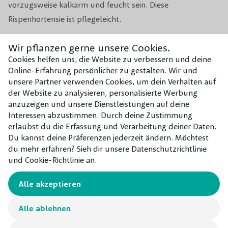
vorzugsweise kalkarm und feucht sein. Diese
Anzahl pro m1
3
Rispenhortensie ist pflegeleicht.
Anzahl pro m2
4
Wir pflanzen gerne unsere Cookies.
Kombinieren mit
Während des Wachstums bitte 1x
Cookies helfen uns, die Website zu verbessern und deine
Düngemittel
im Jahr mit einem organischen
Online-Erfahrung persönlicher zu gestalten. Wir und
Unsere Empfehlungen für dieses
Düngemittel düngen.
unsere Partner verwenden Cookies, um dein Verhalten auf
Produkt
der Website zu analysieren, personalisierte Werbung
anzuzeigen und unsere Dienstleistungen auf deine
Wachstumsrate
Durchschnittlich
Interessen abzustimmen. Durch deine Zustimmung
erlaubst du die Erfassung und Verarbeitung deiner Daten.
Geeignet für
Gartenerde, Blumentöpfe
Du kannst deine Präferenzen jederzeit ändern. Möchtest
du mehr erfahren? Sieh dir unsere Datenschutzrichtlinie
und Cookie-Richtlinie an.
Alle akzeptieren
Alle ablehnen