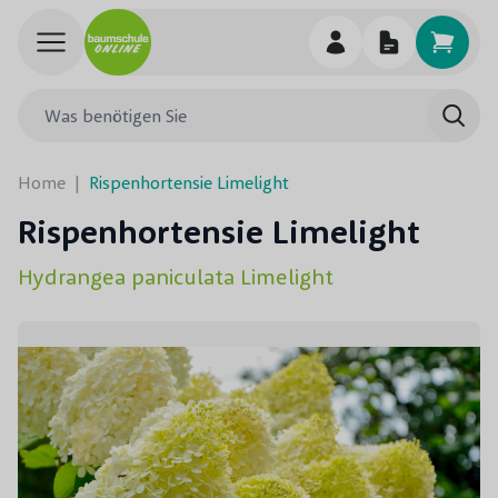
Skip to Content
Was benötigen Sie
Such
Home
|
Rispenhortensie Limelight
Rispenhortensie Limelight
Hydrangea paniculata Limelight