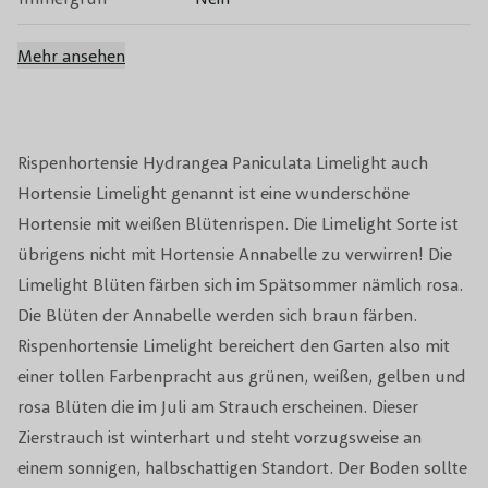
Fruchttragend
Nein
Mehr ansehen
Erwachsene Höhe
150 cm
Pflanze
Rispenhortensie Hydrangea Paniculata Limelight auch
Beschneidungsperiode
Im Frühling, nach dem Frost
Hortensie Limelight genannt ist eine wunderschöne
Hortensie mit weißen Blütenrispen. Die Limelight Sorte ist
Standort
Sonne/Halbschatten
übrigens nicht mit Hortensie Annabelle zu verwirren! Die
Limelight Blüten färben sich im Spätsommer nämlich rosa.
Winterhärte
Winterhart
Die Blüten der Annabelle werden sich braun färben.
Das ganze Jahr hindurch, es sei
Rispenhortensie Limelight bereichert den Garten also mit
Anpflanzungszeit
denn, es friert.
einer tollen Farbenpracht aus grünen, weißen, gelben und
rosa Blüten die im Juli am Strauch erscheinen. Dieser
Lockt Schmetterlinge und Bienen in
Zierstrauch ist winterhart und steht vorzugsweise an
Artenvielfalt
den Garten
einem sonnigen, halbschattigen Standort. Der Boden sollte