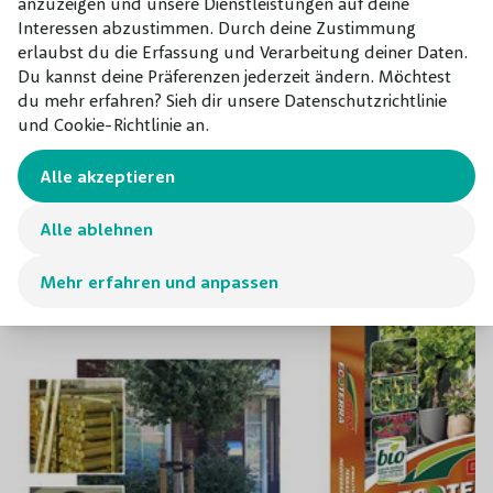
Schmetterlingen.
anzuzeigen und unsere Dienstleistungen auf deine
sind wir Ihnen gerne behilflich! Wir haben die meisten
Interessen abzustimmen. Durch deine Zustimmung
erlaubst du die Erfassung und Verarbeitung deiner Daten.
Bäume auf Lager und bieten somit scharfe Preise. Neben
Verwendung
Großer Garten, Kleiner Garten
Du kannst deine Präferenzen jederzeit ändern. Möchtest
dem Albizia Julibrissin können Sie bei uns viele feste
du mehr erfahren? Sieh dir unsere Datenschutzrichtlinie
Topf/Wurzelbal/kahler
Pflanzen kaufen.
Topf
und Cookie-Richtlinie an.
Wurzel
Alle akzeptieren
Kombinieren mit
Alle ablehnen
Unsere Empfehlungen für dieses
Produkt
Mehr erfahren und anpassen