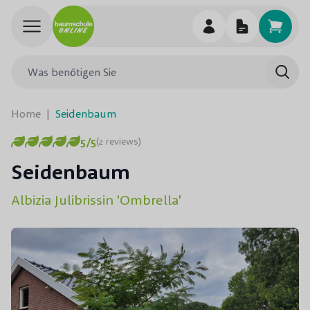
Skip to Content
Was benötigen Sie
Such
Home
|
Seidenbaum
5/5
(2 reviews)
Seidenbaum
Albizia Julibrissin 'Ombrella'