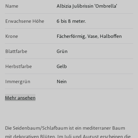
Name
Albizia Julibrissin 'Ombrella'
Erwachsene Höhe
6 bis 8 meter.
Krone
Fächerförmig, Vase, Halboffen
Blattfarbe
Grün
Herbstfarbe
Gelb
Immergrün
Nein
Blütenfarbe
Rot, Rosa
Mehr ansehen
Blütezeit
Juli, August
Früchte
Hülsenfrüchte
Die Seidenbaum/Schlafbaum ist ein mediterraner Baum
mit dekorativen Blüten. Im Juli und August erscheinen die