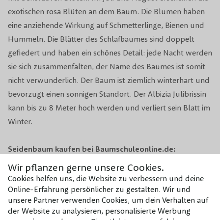
Nicht giftig für Menschen oder
exotischen rosa Blüten an dem Baum. Die Blumen haben
Toxizität
Tiere.
eine anziehende Wirkung auf Schmetterlinge, Bienen und
Hummeln. Die Blätter des Schlafbaumes sind doppelt
Kaum zurückschneiden, nur
gefiedert und haben ein schönes Detail: jede Nacht werden
Beschneidungsperiode
abgestorbene oder sich kreuzende
Zweige nach der Blüte entfernen.
sie sich zusammenfalten, der Name des Baumes ist somit
nicht verwunderlich. Der Baum ist ziemlich winterhart und
Sand, Lehmboden (vorzugsweise
bevorzugt einen sonnigen Standort. Der Albizia Julibrissin
Bodenart
etwas trockenerer Boden).
kann bis zu 8 Meter hoch werden und verliert sein Blatt im
Winter.
Wachstumsrate
Durchschnittlich
Seidenbaum kaufen bei Baumschuleonline.de:
Windbeständigkeit
Mäßig
Der persische Seidenbaum kaufen? Das geht einfach und
Wir pflanzen gerne unsere Cookies.
Mäßig bis gut. (Winterhart bis -10
schnell über Baumschuleonline.de. Besuchen Sie einmal
Cookies helfen uns, die Website zu verbessern und deine
Winterhärte
°C)
Online-Erfahrung persönlicher zu gestalten. Wir und
unsere Baumschule in Lienden und lassen Sie sich von
unsere Partner verwenden Cookies, um dein Verhalten auf
wunderschönen Bäumen überraschen. Wir heißen Sie
Sehr beliebt bei Bienen und
der Website zu analysieren, personalisierte Werbung
Biodiversität
herzlich willkommen auch bei Fragen oder Empfehlungen