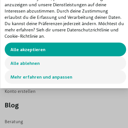
anzuzeigen und unsere Dienstleistungen auf deine
beschnitten wird. Nehmen Sie einfach Kontakt mit uns auf,
Interessen abzustimmen. Durch deine Zustimmung
wenn Sie Fragen zum Baumschnitt haben oder mehr
erlaubst du die Erfassung und Verarbeitung deiner Daten.
+31 344 22 81 05
Du kannst deine Präferenzen jederzeit ändern. Möchtest du
darüber wissen möchten, was genau ein Spalier ist. Wir
info@baumschuleonline.de
mehr erfahren? Sieh dir unsere Datenschutzrichtlinie und
werden dann auch alle Möglichkeiten durchgehen, die Sie
Cookie-Richtlinie an.
IBAN: NL18RABO0102945152
mit diesem Baum haben.
KVK: 77751213
Alle akzeptieren
MWST: NL861126324B01
Mein konto
Alle ablehnen
Mehr erfahren und anpassen
Login
Konto erstellen
Blog
Beratung