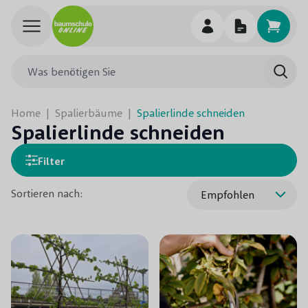
Skip to Content
Was benötigen Sie
Such
Home
|
Spalierbäume
|
Spalierlinde schneiden
Spalierlinde schneiden
Filter
Sortieren nach: