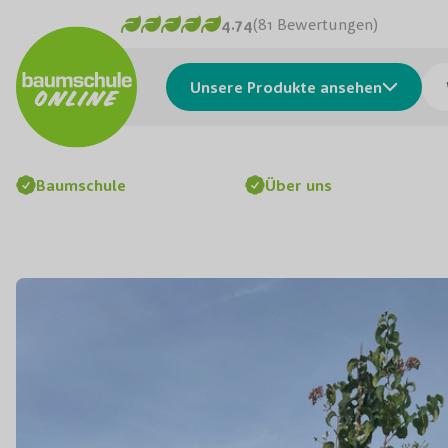
Skip to Content
4.74
(81 Bewertungen)
Was
Unsere Produkte ansehen
Baumschule
Über uns