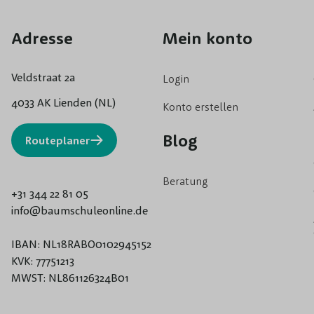
Adresse
Mein konto
Veldstraat 2a
Login
4033 AK Lienden (NL)
Konto erstellen
Blog
Routeplaner
Beratung
+31 344 22 81 05
info@baumschuleonline.de
IBAN: NL18RABO0102945152
KVK: 77751213
MWST: NL861126324B01