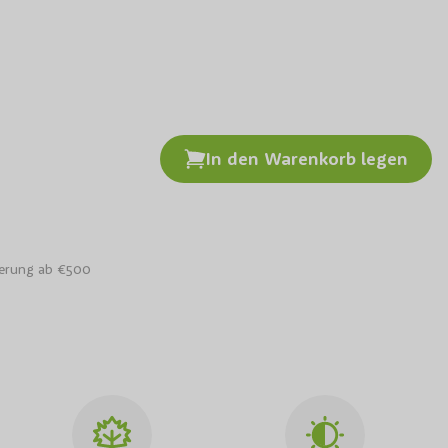
In den Warenkorb legen
n Söhne des Himmels Baum
ferung ab €500