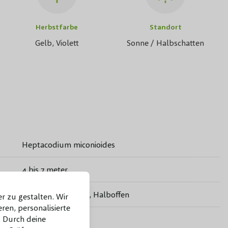
Herbstfarbe
Standort
Gelb, Violett
Sonne / Halbschatten
Heptacodium miconioides
4 bis 7 meter.
Rund, Vase, Skurril, Halboffen
r zu gestalten. Wir
ren, personalisierte
 Durch deine
Grün