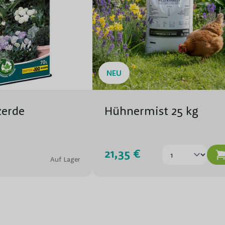
Blüteform
Windbeständigkeit
Winterhärte
NEU
Biodiversität
zerde
Hühnermist 25 kg
Verwendung
Topf/Wurzelbal/kahler Wurz
21,35 €
Auf Lager