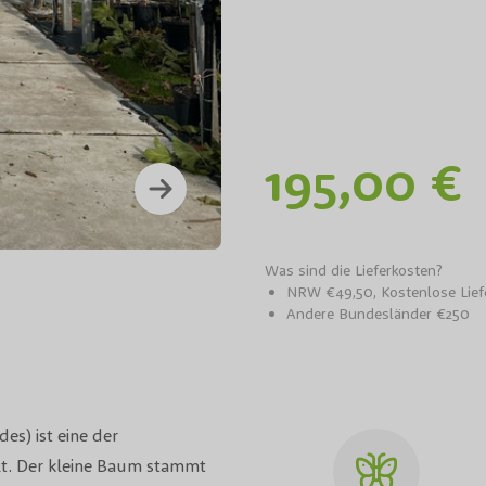
195,00 €
Siebe
Was sind die Lieferkosten?
NRW €49,50, Kostenlose Lie
Andere Bundesländer €250
s) ist eine der
t. Der kleine Baum stammt