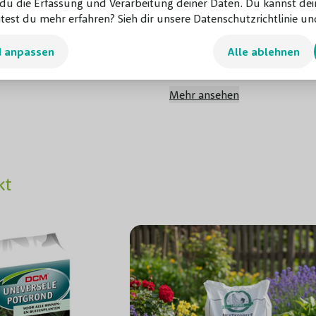
u die Erfassung und Verarbeitung deiner Daten. Du kannst dei
. Der Sieben Söhne des
test du mehr erfahren? Sieh dir unsere Datenschutzrichtlinie und
Herbstfarbe
 Garten oder das Beet. Wenn
hten, der jede Saison ein
d anpassen
Alle ablehnen
Immergrün
en Söhne des Himmels Baum
Blütenfarbe
Mehr ansehen
Blütezeit
Früchte
kt
Toxizität
Beschneidungsperiode
Bodenart
Wachstumsrate