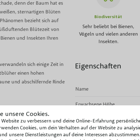
 schade, denn der Baum hat es
eißen, sternartigen Blüten
Biodiversität
Phänomen bezieht sich auf
Sehr beliebt bei Bienen,
üßduftenden Blütezeit von
Vögeln und vielen anderen
Bienen und Insekten Ihren
Insekten.
erwandeln sich einige Zeit in
Eigenschaften
tblüher einen hohen
raune und abschilfernde Rinde
Name
rbt und hat eine elliptische
 rote und purpurrote
Erwachsene Höhe
e unsere Cookies.
Krone
e Website zu verbessern und deine Online-Erfahrung persönliche
rt. Nicht nur der Baum,
wenden Cookies, um dein Verhalten auf der Website zu analysie
n Traum. Die Krone wird
d unsere Dienstleistungen auf deine Interessen abzustimmen.
Blattfarbe