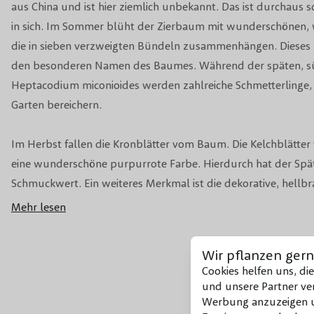
aus China und ist hier ziemlich unbekannt. Das ist durchaus
in sich. Im Sommer blüht der Zierbaum mit wunderschönen, w
die in sieben verzweigten Bündeln zusammenhängen. Dieses 
den besonderen Namen des Baumes. Während der späten, s
Heptacodium miconioides werden zahlreiche Schmetterlinge, 
Garten bereichern.
Im Herbst fallen die Kronblätter vom Baum. Die Kelchblätter v
eine wunderschöne purpurrote Farbe. Hierdurch hat der Spä
Schmuckwert. Ein weiteres Merkmal ist die dekorative, hellb
des Baumes. Das Blatt dieser Augenweide ist dunkelgrün gefä
Mehr lesen
Form mit drei klaren Venen. Im Herbst wird das Blatt schöne
Farbtöne haben.
Wir pflanzen gern
Cookies helfen uns, di
Heptacodium miconioides ist nicht immergrün, aber winterha
und unsere Partner ver
sondern auch die runde bis fasen förmige, offene Krone ist ei
Werbung anzuzeigen un