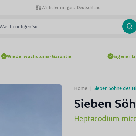
Wir liefern in ganz Deutschland
 benötigen Sie
Su
Wiederwachstums-Garantie
Eigener L
Home
|
Sieben Söhne des 
Sieben Sö
Heptacodium mico